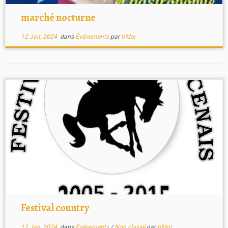
marché nocturne
12 Jan, 2024
dans
Évènements
par
tifdor
Festival country
12 Jan, 2024
dans
Évènements
/
Non classé
par
tifdor