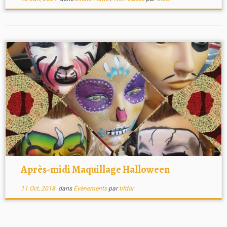
Après-midi Maquillage Halloween
11 Oct, 2018
dans
Évènements
par
tifdor