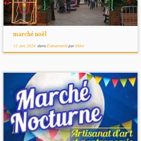
marché noël
12 Jan, 2024
dans
Évènements
par
tifdor