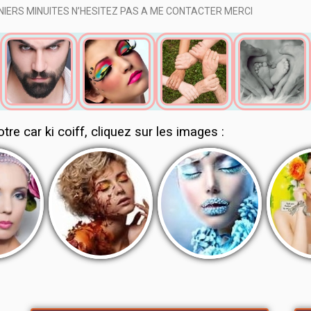
RNIERS MINUITES N’HESITEZ PAS A ME CONTACTER MERCI
tre car ki coiff, cliquez sur les images :
AUTOMNE
HIVER
PRIN