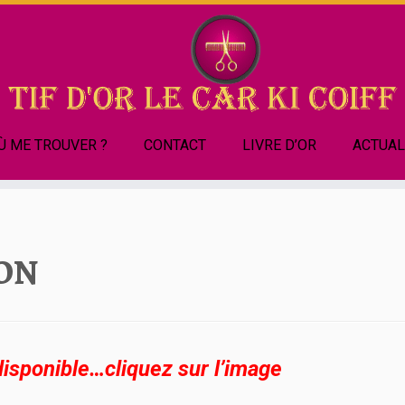
Ù ME TROUVER ?
CONTACT
LIVRE D’OR
ACTUAL
SON
isponible…cliquez sur l’image