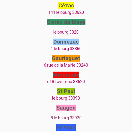
Cézac
141 le bourg 33620
Civrac de blaye
le bourg 3320
Donnezac
1 le bourg 33860
Gauriaguet
6 rue de la Mairie 33240
Marcenais
d18 favereau 33620
St Paul
le bourg 33390
Saugon
8 le bourg 33920
St Yzan