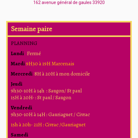
162 avenue général de gaules 33920
Semaine paire
PLANNING
Lundi
Fermé
Mardi
9H30 à 19H Marcenais
Mercredi
8H à 20H à mon domicile
Jeudi
9h30-10H à 14h : Saugon/ St paul
15H à 20H- : St paul / Saugon
Vendredi
9h30-10H à 14H : Gauriaguet / Civrac
15h à 20h- 21H : Civrac /Gauriaguet
Samedi